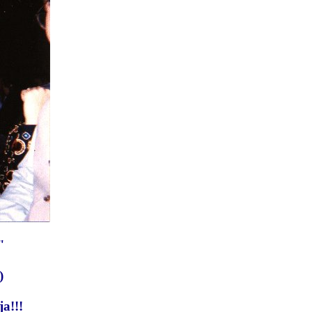
"
)
ja!!!