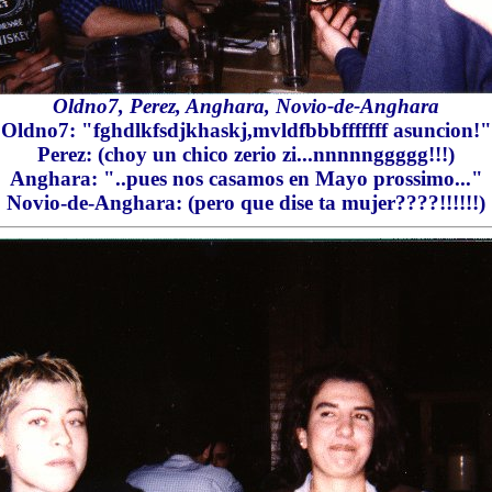
Oldno7, Perez, Anghara, Novio-de-Anghara
Oldno7: "fghdlkfsdjkhaskj,mvldfbbbfffffff asuncion!"
Perez: (choy un chico zerio zi...nnnnnggggg!!!)
Anghara: "..pues nos casamos en Mayo prossimo..."
Novio-de-Anghara: (pero que dise ta mujer????!!!!!!)