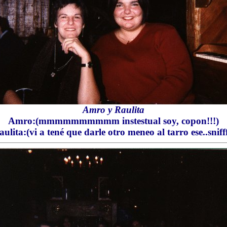
Amro y Raulita
Amro:(mmmmmmmmmm instestual soy, copon!!!)
aulita:(vi a tené que darle otro meneo al tarro ese..snifff