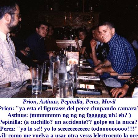
Prion, Astinus, Pepinilla, Perez, Movil
Prion: "ya esta el figurasss del perez chupando camara
Astinus: (mmmmmm ng ng ng fgggggg uh! eh? )
Pepinilla: (a cuchillo? un accidente?? golpe en la nuca?
Perez: "yo lo se!! yo lo seeeeeeeeeeee todooooooooo!!!!"
l: como me vuelva a usar otra vesss lelectrocuto la ore