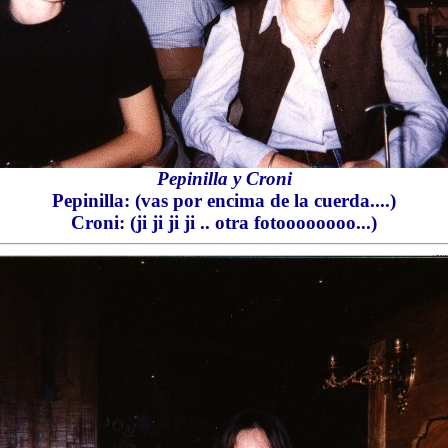
Pepinilla y Croni
Pepinilla: (vas por encima de la cuerda....)
Croni: (ji ji ji ji .. otra fotoooooooo...)