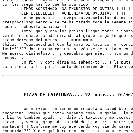
por las preguntas lo que ha ocurrido:

	HEMOS ASESINADO UNA EXCURSION DE OVEJAS!!!!!!!!!

	DENFEEEEEEEEE!!! ACHECHINA DE OVEJITAS!!!!!!

	Le he puesto a la oveja salvapantallas de mi ordenata un 

cresponciliop negro y se me ha tirado toda la semana si
nada .. pobesitaaaaaaaaas!!

	Total que y con las prisas llegué tarde a Sants, a la nueve y 

veinte me quedo parado mirando al grupo de gente que es
plano derecho del metro..... mmmmmmmmm 

Chicas!! Muuuuuuuchas! Con la cara pintada con un coraz
tasle????? Una morena con un corazón verde pintado en l
Me acerco disimuloso... y descubro que niet .. son un d
desos....

	En fin, y como diría mi sahent-to .. a la puta carrera al hotel 

para llegar a tiempo al punto de reunión de la Plaza de
	Los nervios mantienen un resultado saludable sobre mi sistema 

endocrino, vamos que estoy sudando como un gochu.. la t
ambiente también ayuda.... dejo el taxisss y me acerco 
plaza.. y veo al grupo de la kdd de lejos!!!! Juer!! Qu
montada!!!! Conforme me voy acercando voy viendo caras 
conocidas??? Y ese qué hace con una multiflauta de esas