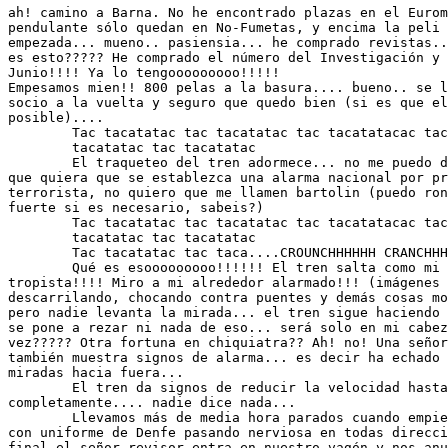
ah! camino a Barna. No he encontrado plazas en el Eurom
pendulante sólo quedan en No-Fumetas, y encima la peli 
empezada... mueno.. pasiensia... he comprado revistas..
es esto????? He comprado el número del Investigación y 
Junio!!!! Ya lo tengooooooooo!!!!! 

Empesamos mien!! 800 pelas a la basura.... bueno.. se l
socio a la vuelta y seguro que quedo bien (si es que el
posible)....

	Tac tacatatac tac tacatatac tac tacatatacac tac tacatatac tac 

	tacatatac tac tacatatac

	El traqueteo del tren adormece... no me puedo dormir a no ser 

que quiera que se establezca una alarma nacional por pr
terrorista, no quiero que me llamen bartolin (puedo ron
fuerte si es necesario, sabeis?)

	Tac tacatatac tac tacatatac tac tacatatacac tac tacatatac tac 

	tacatatac tac tacatatac

	Tac tacatatac tac taca....CROUNCHHHHHH CRANCHHHH CROOOOOCKKKK

	Qué es esooooooooo!!!!!! El tren salta como mi furgo en la 

tropista!!!! Miro a mi alrededor alarmado!!! (imágenes 
descarrilando, chocando contra puentes y demás cosas mo
pero nadie levanta la mirada... el tren sigue haciendo 
se pone a rezar ni nada de eso... será solo en mi cabez
vez????? Otra fortuna en chiquiatra?? Ah! no! Una señor
también muestra signos de alarma... es decir ha echado 
miradas hacia fuera...

	El tren da signos de reducir la velocidad hasta que para 

completamente.... nadie dice nada...

	Llevamos más de media hora parados cuando empiezo a ver gente 

con uniforme de Denfe pasando nerviosa en todas direcci
final el señor revisor entra en nuestro vagón y nos anu