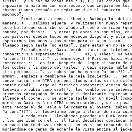
alitas.. y un par de cosas mas : )))) ) Las chicas que 
empezaron a mirarme con ese respeto que inspiro en los 
chinos cuando después de pedir me dice el camarero...”u
muchooo”.

	Finalizada la cena.. (bueno, Burbuja lo  definió de otra 

manera..) .. salimos ajuera  y relizamos un nuevo repar
este bulto que suscribe se añade al coche de rcabo (que
hombre, por dios!! .. y estas palabras no son mías, eh?
Los pastores quedan todos en nosequé diagonal y allá va
esperarnos los unos a los otros para ir a un sitio 

llamado según Tasle “no estar”.. para estar en no se dó
	Extrañamente,  Gaia decide llamar por telefono a nosequien para 

compartir sus experiencias... “... si, y sabes?? Ha ven
Parsons!!!!!!!!!...” ... mmmm vaya!!! Parsons había ven
enterarme!!!!.. en fin. Después de llegar al punto de c
los coches y la amoto del Tasle.. y Gaia seguía habland
otra persona... “.....sabes que ha venido Parsons???..”
mmmmm...empieza a temblarme la ceja izquierda..... en m
conversación con OTRA persona (todas ellas sin solución
continuidad)... oigo el fatidico comentario acerca de p
todavía no sabía cómo era!!).. los temblores se intensi
primeras carcajadas de rcabo y el declarante empiezan a
allende el coche.... se acerca Tasle con un móvil (como
mientras Gaia está en OTRA conversación.. y se lo pasa 
ésta recoge el de Tasle y le comenta al oyente “sabes q
Parsons????”)... todavía me pongo a llorar de risa cuan
	A todo esto.. llevabamos parados un BUEN rato esperando al Novir 

y los que iban con él... al final decidimos continuar h
en cuestión (madrazos ochentaitantos si no recuerdo mal
muriendome de ganas de echarle la vista encima al jacka