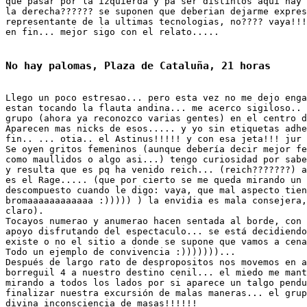
que pasar por la izquierda y pa ser distintos aqui hay 
la derecha?????? se suponen que deberian dejarme expres
representante de la ultimas tecnologias, no???? vaya!!!
Llego un poco estresao... pero esta vez no me dejo enga
estan tocando la flauta andina... me acerco sigiloso.. 
grupo (ahora ya reconozco varias gentes) en el centro d
Aparecen mas nicks de esos..... y yo sin etiquetas adhe
fin.. ... otia.. el Astinus!!!!! y con esa jeta!!! jur 
Se oyen gritos femeninos (aunque debería decir mejor fe
como maullidos o algo asi...) tengo curiosidad por sabe
y resulta que es pq ha venido reich... (reich???????) a
es el Rage..... (que por cierto se me queda mirando un 
descompuesto cuando le digo: vaya, que mal aspecto tien
bromaaaaaaaaaaaa :))))) ) la envidia es mala consejera,
claro). 

Tocayos numerao y anumerao hacen sentada al borde, con 
apoyo disfrutando del espectaculo... se está decidiendo
existe o no el sitio a donde se supone que vamos a cena
Todo un ejemplo de convivencia :)))))))...

Después de largo rato de despropositos nos movemos en a
borreguil 4 a nuestro destino cenil... el miedo me mant
mirando a todos los lados por si aparece un talgo pendu
finalizar nuestra excursión de malas maneras... el grup
divina inconsciencia de masas!!!!!!
