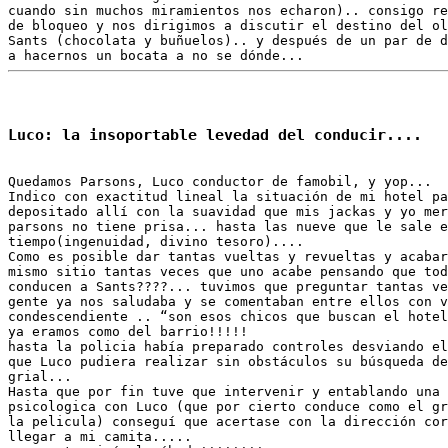
cuando sin muchos miramientos nos echaron).. consigo re
de bloqueo y nos dirigimos a discutir el destino del ol
Sants (chocolata y buñuelos).. y después de un par de d
Quedamos Parsons, Luco conductor de famobil, y yop...

Indico con exactitud lineal la situación de mi hotel pa
depositado allí con la suavidad que mis jackas y yo mer
parsons no tiene prisa... hasta las nueve que le sale e
tiempo(ingenuidad, divino tesoro)....

Como es posible dar tantas vueltas y revueltas y acabar
mismo sitio tantas veces que uno acabe pensando que tod
conducen a Sants????... tuvimos que preguntar tantas ve
gente ya nos saludaba y se comentaban entre ellos con v
condescendiente .. “son esos chicos que buscan el hotel
ya eramos como del barrio!!!!!

hasta la policia había preparado controles desviando el
que Luco pudiera realizar sin obstáculos su búsqueda de
grial...

Hasta que por fin tuve que intervenir y entablando una 
psicologica con Luco (que por cierto conduce como el gr
la pelicula) conseguí que acertase con la dirección cor
llegar a mi camita.....
