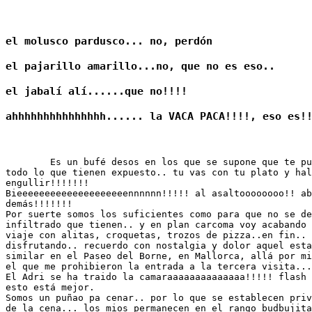
el molusco pardusco... no, perdón
el pajarillo amarillo...no, que no es eso..
el jabalí alí......que no!!!!
ahhhhhhhhhhhhhhh...... la VACA PACA!!!!, eso es!
	Es un bufé desos en los que se supone que te puedes poner de 

todo lo que tienen expuesto.. tu vas con tu plato y hal
engullir!!!!!!!

Bieeeeeeeeeeeeeeeeeeeennnnnn!!!!! al asaltoooooooo!! ab
demás!!!!!!! 

Por suerte somos los suficientes como para que no se de
infiltrado que tienen.. y en plan carcoma voy acabando 
viaje con alitas, croquetas, trozos de pizza..en fin.. 
disfrutando.. recuerdo con nostalgia y dolor aquel esta
similar en el Paseo del Borne, en Mallorca, allá por mi
el que me prohibieron la entrada a la tercera visita...
El Adri se ha traido la camaraaaaaaaaaaaaaa!!!!! flash 
esto está mejor.

Somos un puñao pa cenar.. por lo que se establecen priv
de la cena... los mios permanecen en el rango budbujita