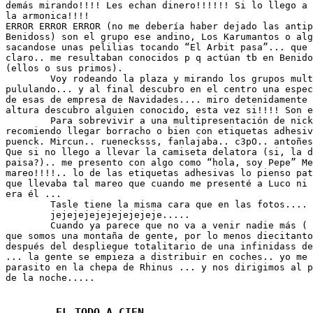
demás mirando!!!! Les echan dinero!!!!!! Si lo llego a 
la armonica!!!!

ERROR ERROR ERROR (no me debería haber dejado las antip
Benidoss) son el grupo ese andino, Los Karumantos o alg
sacandose unas pelilias tocando “El Arbit pasa”... que 
claro.. me resultaban conocidos p q actúan tb en Benido
(ellos o sus primos).

	Voy rodeando la plaza y mirando los grupos multipelaje que están 

pululando... y al final descubro en el centro una espec
de esas de empresa de Navidades.... miro detenidamente 
altura descubro alguien conocido, esta vez si!!!! Son e
	Para sobrevivir a una multipresentación de nicks como esa os 

recomiendo llegar borracho o bien con etiquetas adhesiv
puenck. Mircun.. ruenecksss, fanlajaba.. c3pO.. antoñes
Que si no llego a llevar la camiseta delatora (si, la d
paisa?).. me presento con algo como “hola, soy Pepe” Me
mareo!!!!.. lo de las etiquetas adhesivas lo pienso pat
que llevaba tal mareo que cuando me presenté a Luco ni 
era él ...

	Tasle tiene la misma cara que en las fotos....

	jejejejejejejejejeje.....

	Cuando ya parece que no va a venir nadie más ( y ya está bien 

que somos una montaña de gente, por lo menos diecitanto
después del despliegue totalitario de una infinidass de
... la gente se empieza a distribuir en coches.. yo me 
parasito en la chepa de Rhinus ... y nos dirigimos al p