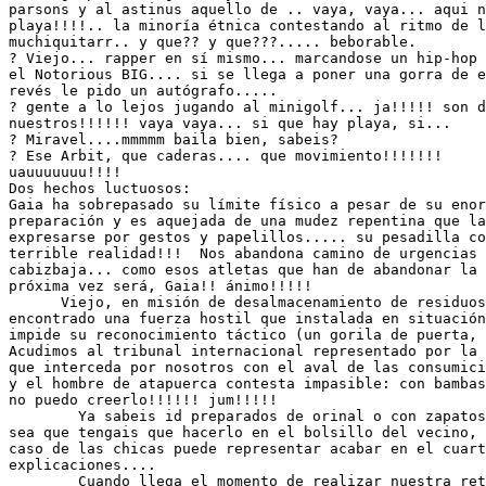
parsons y al astinus aquello de .. vaya, vaya... aqui n
playa!!!!.. la minoría étnica contestando al ritmo de l
muchiquitarr.. y que?? y que???..... beborable.

? Viejo... rapper en sí mismo... marcandose un hip-hop 
el Notorious BIG.... si se llega a poner una gorra de e
revés le pido un autógrafo.....

? gente a lo lejos jugando al minigolf... ja!!!!! son d
nuestros!!!!!! vaya vaya... si que hay playa, si...

? Miravel....mmmmm baila bien, sabeis?

? Ese Arbit, que caderas.... que movimiento!!!!!!! 

uauuuuuuu!!!!

Dos hechos luctuosos:

Gaia ha sobrepasado su límite físico a pesar de su enor
preparación y es aquejada de una mudez repentina que la
expresarse por gestos y papelillos..... su pesadilla co
terrible realidad!!!  Nos abandona camino de urgencias 
cabizbaja... como esos atletas que han de abandonar la 
próxima vez será, Gaia!! ánimo!!!!!

      Viejo, en misión de desalmacenamiento de residuos
encontrado una fuerza hostil que instalada en situación
impide su reconocimiento táctico (un gorila de puerta, 
Acudimos al tribunal internacional representado por la 
que interceda por nosotros con el aval de las consumici
y el hombre de atapuerca contesta impasible: con bambas
no puedo creerlo!!!!!! jum!!!!!

	Ya sabeis id preparados de orinal o con zapatos de charol, no 

sea que tengais que hacerlo en el bolsillo del vecino, 
caso de las chicas puede representar acabar en el cuart
explicaciones....

	Cuando llega el momento de realizar nuestra retirada (es decir 
