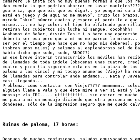
camarero le insta con no muy buenas formas a que los re
dan cuenta lo que podrían ahorrar en lavar manteles????
guarería, que quereis que os diga).. yo pongo mi cara d
está en juego y de aquí no me muevo”, cruzo los brazos,
mirada “skin” número cuatro y espero al pardillo a que 
mismo....: no hay color: el tipo ha olfateado guerrilla
retiran los cubiertos sin lucha ni sangue, oooohhhh! 

Acabamos de ñañar, divide Tasle ( o hace una operación 
debería ser esa pero que a mí no me parece lo mismo... 
ser por el tiempo que hace que no hago mis deberes), po
(sobran unos miles) y salimos al esplendoroso sol de Ba
había dicho que sudo, sudo, SUDO??)

En ese breve interín transcurrido los móviles han recib
de llamadas de toda índole (obscenas unas cuatro, creo)
cuatro y pico (la siguiente cita es en la plaza de los 
paloma a las cinco) y mi tocayo anumerao (Viejo) ha rea
de llamadas para controlar ande andamos... Nata y Javea
casi llegando...

Problema: cómo contactar con Viejo????? mmmmmmm.. soluc
alguien llame a Pala y que éste mire a ver si está y le
mensaje vía IRC..... uffffffffff.. sin entrar en mucho 
me pasa a mi un mensaje diciendo que otra persona me es
dondesea, sólo de la impresión seguro que me quedo calv
Despues de muchas confusiones, saludos equivocados y am