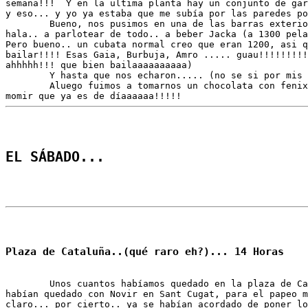
semana!!!  Y en la ultima planta hay un conjunto de gar
y eso... y yo ya estaba que me subía por las paredes po
	Bueno, nos pusimos en una de las barras exteriores.. y hala 

hala.. a parlotear de todo.. a beber Jacka (a 1300 pela
Pero bueno.. un cubata normal creo que eran 1200, asi q
bailar!!!! Esas Gaia, Burbuja, Amro ..... guau!!!!!!!!!
ahhhhh!!! que bien bailaaaaaaaaaa)

	Y hasta que nos echaron..... (no se si por mis sudores o qué)

	Aluego fuimos a tomarnos un chocolata con fenix a Sants.. y a 

EL SÁBADO...
	Unos cuantos habíamos quedado en la plaza de Catalunya.. otros 

habían quedado con Novir en Sant Cugat, para el papeo m
claro... por cierto.. ya se habían acordado de poner lo