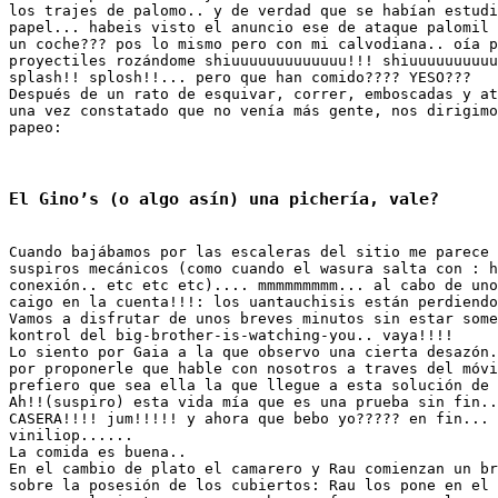
los trajes de palomo.. y de verdad que se habían estudi
papel... habeis visto el anuncio ese de ataque palomil 
un coche??? pos lo mismo pero con mi calvodiana.. oía p
proyectiles rozándome shiuuuuuuuuuuuuu!!! shiuuuuuuuuuu
splash!! splosh!!... pero que han comido???? YESO???

Después de un rato de esquivar, correr, emboscadas y at
una vez constatado que no venía más gente, nos dirigimo
papeo:

Cuando bajábamos por las escaleras del sitio me parece 
suspiros mecánicos (como cuando el wasura salta con : h
conexión.. etc etc etc).... mmmmmmmmm... al cabo de uno
caigo en la cuenta!!!: los uantauchisis están perdiendo
Vamos a disfrutar de unos breves minutos sin estar some
kontrol del big-brother-is-watching-you.. vaya!!!!

Lo siento por Gaia a la que observo una cierta desazón.
por proponerle que hable con nosotros a traves del móvi
prefiero que sea ella la que llegue a esta solución de 
Ah!!(suspiro) esta vida mía que es una prueba sin fin..
CASERA!!!! jum!!!!! y ahora que bebo yo????? en fin... 
viniliop......

La comida es buena.. 

En el cambio de plato el camarero y Rau comienzan un br
sobre la posesión de los cubiertos: Rau los pone en el 