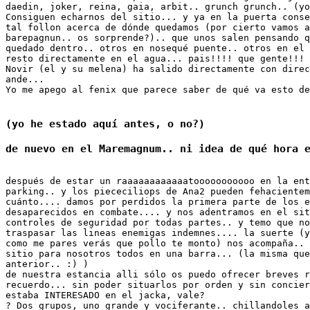
daedin, joker, reina, gaia, arbit.. grunch grunch.. (yo
Consiguen echarnos del sitio... y ya en la puerta conse
tal follon acerca de dónde quedamos (por cierto vamos a
barepagnun.. os sorprende?).. que unos salen pensando q
quedado dentro.. otros en nosequé puente.. otros en el 
resto directamente en el agua... pais!!!! que gente!!! 

Novir (el y su melena) ha salido directamente con direc
ande...

(yo he estado aquí antes, o no?)
después de estar un raaaaaaaaaaaatooooooooooo en la ent
parking.. y los piececiliops de Ana2 pueden fehacientem
cuánto.... damos por perdidos la primera parte de los e
desaparecidos en combate.... y nos adentramos en el sit
controles de seguridad por todas partes.. y temo que no
traspasar las lineas enemigas indemnes.... la suerte (y
como me pares verás que pollo te monto) nos acompaña.. 
sitio para nosotros todos en una barra... (la misma que
anterior.. :) )

de nuestra estancia alli sólo os puedo ofrecer breves r
recuerdo... sin poder situarlos por orden y sin concier
estaba INTERESADO en el jacka, vale?

? Dos grupos, uno grande y vociferante.. chillandoles a