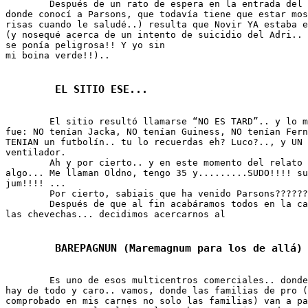
	Después de un rato de espera en la entrada del parking (ahí fue 

donde conocí a Parsons, que todavía tiene que estar mos
risas cuando le saludé..) resulta que Novir YA estaba e
(y nosequé acerca de un intento de suicidio del Adri.. 
se ponía peligrosa!! Y yo sin 

	El sitio resultó llamarse “NO ES TARD”.. y lo mas remarcable 

fue: NO tenían Jacka, NO tenían Guiness, NO tenían Fern
TENIAN un futbolín.. tu lo recuerdas eh? Luco?.., y UN 
ventilador.

	Ah y por cierto.. y en este momento del relato he de confesaros 

algo... Me llaman Oldno, tengo 35 y.........SUDO!!!! su
jum!!!! ...

	Por cierto, sabiais que ha venido Parsons?????????

	Después de que al fin acabáramos todos en la calle bebiéndonos 

	Es uno de esos multicentros comerciales.. donde se supone que 

hay de todo y caro.. vamos, donde las familias de pro (
comprobado en mis carnes no solo las familias) van a pa