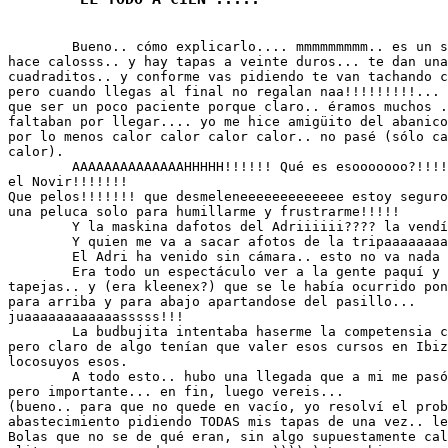
	Bueno.. cómo explicarlo.... mmmmmmmmm.. es un sitio de tapeo... 

hace calosss.. y hay tapas a veinte duros... te dan una
cuadraditos.. y conforme vas pidiendo te van tachando c
pero cuando llegas al final no regalan naa!!!!!!!!!... 
que ser un poco paciente porque claro.. éramos muchos .
faltaban por llegar.... yo me hice amigüito del abanico
por lo menos calor calor calor calor.. no pasé (sólo ca
calor).

	AAAAAAAAAAAAAAHHHHH!!!!!! Qué es esooooooo?!!!! De pronto llega 

el Novir!!!!!!! 

Que pelos!!!!!!! que desmeleneeeeeeeeeeeee estoy seguro
una peluca solo para humillarme y frustrarme!!!!!

	Y la maskina dafotos del Adriiiiii???? la vendío???? joooo!!!

	Y quien me va a sacar afotos de la tripaaaaaaaa??????

	El Adri ha venido sin cámara.. esto no va nada nada bien....

	Era todo un espectáculo ver a la gente paquí y pallá a por sus 

tapejas.. y (era kleenex?) que se le había ocurrido pon
para arriba y para abajo apartandose del pasillo... 

juaaaaaaaaaaaasssss!!!

	La budbujita intentaba haserme la competensia con el abanico, 

pero claro de algo tenían que valer esos cursos en Ibiz
locosuyos esos.

	A todo esto.. hubo una llegada que a mi me pasó inadvertida, 

pero importante... en fin, luego vereis...

(bueno.. para que no quede en vacío, yo resolví el prob
abastecimiento pidiendo TODAS mis tapas de una vez.. le
Bolas que no se de qué eran, sin algo supuestamente cal