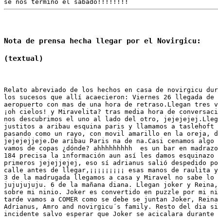
Nota de prensa hecha llegar por el Novirgicu:
(textual)
Relato abreviado de los hechos en casa de novirgicu dur
los sucesos que allí acaecieron: Viernes 26 llegada de 
aeropuerto con mas de una hora de retraso.Llegan tres v
¡oh cielos! y Miravelita? tras media hora de conversaci
nos descubrimos el uno al lado del otro, jejejejej.Lleg
justitos a aribau esquina paris y llamamos a taslehoft 
pasando como un rayo, con movil amarillo en la oreja, d
jejejejjeje.De aribau Paris na de na.Casi cenamos algo 
vamos de copas ¿dónde? ahhhhhhhhh  es un bar en madrazo
184 precisa la información aun así les damos esquinazo 
primeros jejejjejej, eso sí adrianus salió despedido po
calle antes de llegar,¡¡¡¡¡¡¡¡¡ esas manos de raulita y
3 de la madrugada llegamos a casa y Miravel no sabe lo 
jujujujuju. 6 de la mañana diana. Llegan joker y Reina,
sobre mi ninio. Joker es convertido en puzzle por mi ni
tarde vamos a COMER como se debe se juntan Joker, Reina
Adrianus, Amro and novirgicu´s family. Resto del dia si
incidente salvo esperar que Joker se acicalara durante 