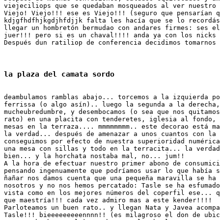
viejeciliops que se quedaban mosqueados al ver nuestro 
Viejo! Viejo!!! ese es Viejo!!! (seguro que pensarían q
kdjgfhdfhjkgdjhfdjjk falta les hacía que se lo recordás
llegar un hombretón bermudao con andares firmes: ses el
juer!!! pero si es un chaval!!!! anda ya con los nicks 
Después dun ratiliop de conferencia decidimos tomarnos 
deambulamos ramblas abajo... torcemos a la izquierda po
ferrissa (o algo asín).. luego la segunda a la derecha,
mucheubredumbre, y desembocamos (o sea que nos quitamos
rato) en una placita con tenderetes, iglesia al fondo, 
mesas en la terraza.... mmmmmmmm.. este decorao está ma
la verdad... después de amenazar a unos cuantos con la 
conseguimos por efecto de nuestra superioridad numérica
una mesa con sillas y todo en la terracita... la verdad
bien... y la horchata nostaba mal, no... jum!!

A la hora de efectuar nuestro primer abono de consumici
pensando ingenuamente que podríamos usar lo que había s
ñañar nos damos cuenta que una pequeña maravilla se ha 
nosotros y no nos hemos percatado: Tasle se ha esfumado
vista como en los mejores números del coperfil ese... q
que maestría!!! cada vez admiro mas a este kender!!!!

Parloteamos un buen rato.. y llegan Nata y Javea acompa
Tasle!!! bieeeeeeeeennnn!! (es milagroso el don de ubic